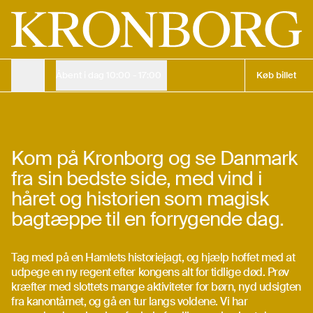
Sommerferie i Nordsjælland & Helsingør: Ultimativ Guide til 
Dagsbillet
Barn
Gratis
Voksen
150 kr.
Køb billet online
135 kr.
Åbent i dag
10:00 - 17:00
Køb billet
Sommerferie på
Åbningstider
Kronborg
Åbningstider
—
Kom på Kronborg og se Danmark
fra sin bedste side, med vind i
Åbningstider
Køb billet
håret og historien som magisk
bagtæppe til en forrygende dag.
Køb billet
Tag med på en Hamlets historiejagt, og hjælp hoffet med at
udpege en ny regent efter kongens alt for tidlige død. Prøv
kræfter med slottets mange aktiviteter for børn, nyd udsigten
fra kanontårnet, og gå en tur langs voldene. Vi har