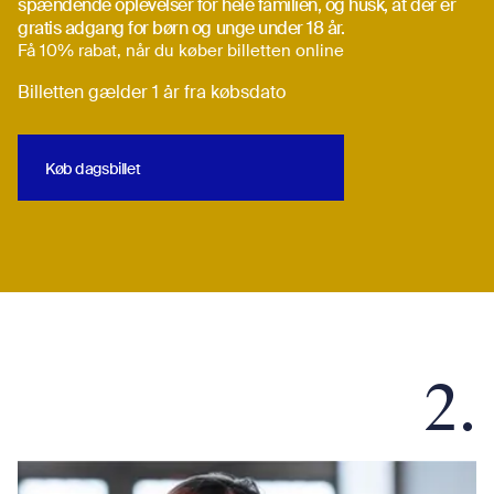
spændende oplevelser for hele familien, og husk, at der er
gratis adgang for børn og unge under 18 år.
Få 10% rabat, når du køber billetten online
Billetten gælder 1 år fra købsdato
Køb dagsbillet
Køb dagsbillet
2.