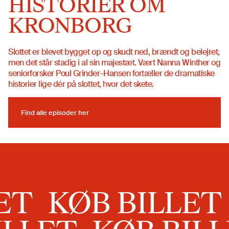
HISTORIER OM
KRONBORG
Slottet er blevet bygget op og skudt ned, brændt og belejret,
men det står stadig i al sin majestæt. Vært Nanna Winther og
seniorforsker Poul Grinder-Hansen fortæller de dramatiske
historier lige dér på slottet, hvor det skete.
Find alle episoder her
Find alle episoder her
Køb Billet
LET
KØB BILLE