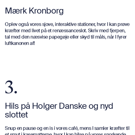
Mærk Kronborg
Oplev også vores sjove, interaktive stationer, hvor I kan prøve
kræfter med livet på et renæssanceslot. Skriv med fjerpen,
tal med den næsvise papegøje eller skyd til måls, når I fyrer
luftkanonen af!
3.
Hils på Holger Danske og nyd
slottet
Snup en pause og en is i vores café, mens I samler kræfter til
et smut i kasematterne, hvor I kan hilse på vores snorkende