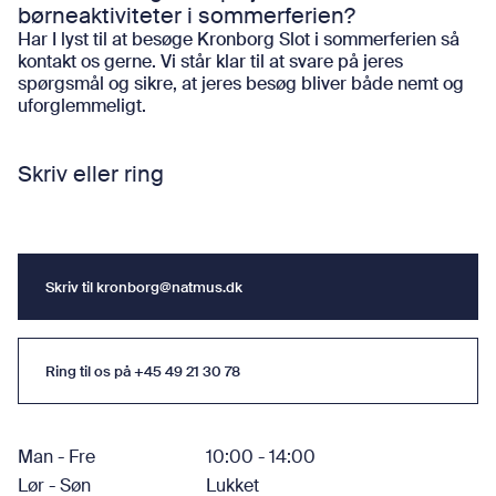
børneaktiviteter i sommerferien?
Har I lyst til at besøge Kronborg Slot i sommerferien så
kontakt os gerne. Vi står klar til at svare på jeres
spørgsmål og sikre, at jeres besøg bliver både nemt og
uforglemmeligt.
Skriv eller ring
Skriv til
kronborg@natmus.dk
Skriv til
kronborg@natmus.dk
Ring til os på +45 49 21 30 78
Ring til os på +45 49 21 30 78
Man - Fre
10:00 - 14:00
Lør - Søn
Lukket