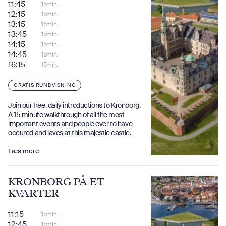
11:45
15min.
12:15
15min.
13:15
15min.
13:45
15min.
14:15
15min.
14:45
15min.
16:15
15min.
GRATIS RUNDVISNING
Join our free, daily introductions to Kronborg.
A 15 minute walkthrough of all the most
important events and people ever to have
occured and laves at this majestic castle.
Læs mere
KRONBORG PÅ ET
KVARTER
11:15
15min.
12:45
15min.