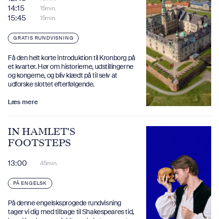
14:15
15min.
15:45
15min.
GRATIS RUNDVISNING
Få den helt korte introduktion til Kronborg på
et kvarter. Hør om historierne, udstillingerne
og kongerne, og bliv klædt på til selv at
udforske slottet efterfølgende.
Læs mere
IN HAMLET'S
FOOTSTEPS
13:00
45min.
PÅ ENGELSK
På denne engelsksprogede rundvisning
tager vi dig med tilbage til Shakespeares tid,