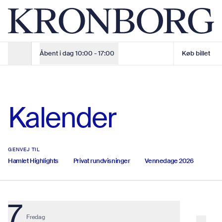
Hvad sker der på Kronborg slot? | Se kalender
Dagsbillet
Barn
Gratis
Voksen
150 kr.
Køb billet online
135 kr.
Åbent i dag
10:00 - 17:00
Køb billet
Åbningstider
Åbningstider
Kalender
Åbningstider
Køb billet
GENVEJ TIL
Hamlet Highlights
Privat rundvisninger
Vennedage 2026
Køb billet
Valgte dato: Fredag d. 7. August
7
Fredag