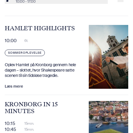
10:00 - 17:00
HAMLET HIGHLIGHTS
10:00
6t.
SOMMEROPLEVELSE
Oplev Hamlet på Kronborg gennem hele
dagen – slottet, hvor Shakespeare satte
scenen til sin tidsløse tragedie.
Læs mere
KRONBORG IN 15
MINUTES
10:15
15min.
10:45
15min.