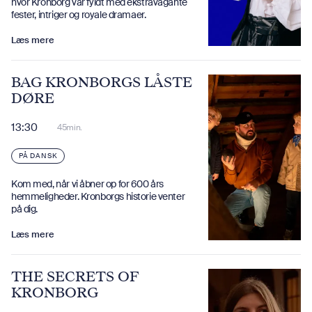
hvor Kronborg var fyldt med ekstravagante
fester, intriger og royale dramaer.
Læs mere
BAG KRONBORGS LÅSTE
DØRE
13:30
45min.
PÅ DANSK
Kom med, når vi åbner op for 600 års
hemmeligheder. Kronborgs historie venter
på dig.
Læs mere
THE SECRETS OF
KRONBORG