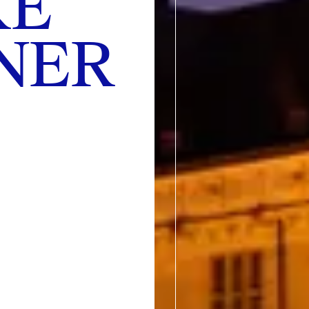
KE
NER