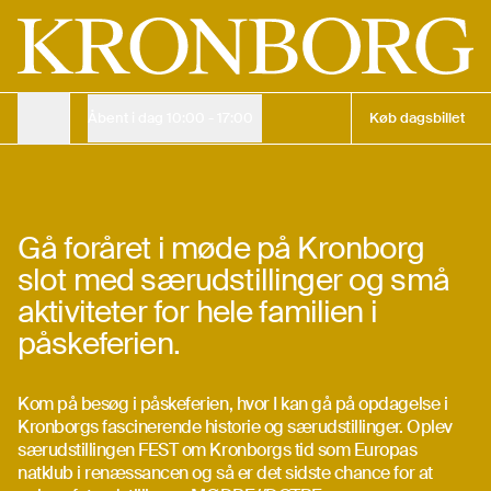
Oplevelser i påsken på Kronborg Slot
Dagsbillet
Barn
Gratis
Voksen
150 kr.
Køb billet online
135 kr.
Åbent i dag
10:00 - 17:00
Køb dagsbillet
Åbningstider
Påske på Kronborg
Åbningstider
27. mar. 2026
—
5. apr. 2026
Gå foråret i møde på Kronborg
slot med særudstillinger og små
Åbningstider
Køb billet
aktiviteter for hele familien i
påskeferien.
Køb billet
Kom på besøg i påskeferien, hvor I kan gå på opdagelse i
Kronborgs fascinerende historie og særudstillinger. Oplev
særudstillingen FEST om Kronborgs tid som Europas
natklub i renæssancen og så er det sidste chance for at