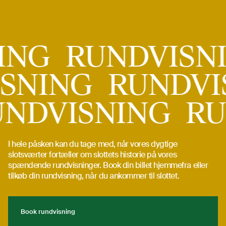
Rundvisning
NING
RUNDVIS
NING
RUNDVIS
RUNDVISNING
I hele påsken kan du tage med, når vores dygtige
slotsværter fortæller om slottets historie på vores
spændende rundvisninger. Book din billet hjemmefra eller
tilkøb din rundvisning, når du ankommer til slottet.
Book rundvisning