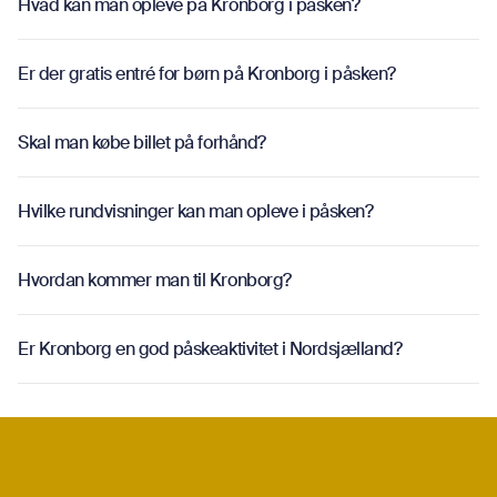
Hvad kan man opleve på Kronborg i påsken?
Å
Er der gratis entré for børn på Kronborg i påsken?
Å
Skal man købe billet på forhånd?
Å
Hvilke rundvisninger kan man opleve i påsken?
Å
Hvordan kommer man til Kronborg?
Å
Er Kronborg en god påskeaktivitet i Nordsjælland?
Å