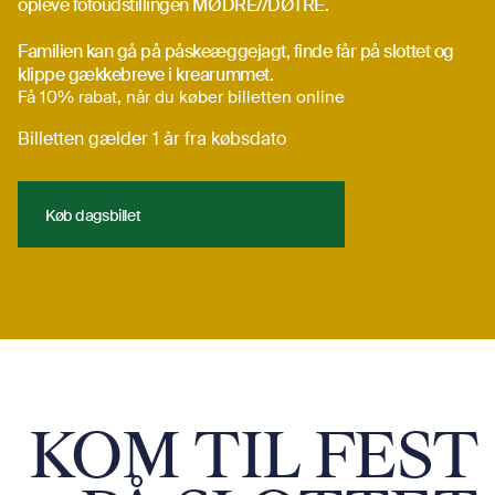
opleve fotoudstillingen MØDRE//DØTRE.
Familien kan gå på påskeæggejagt, finde får på slottet og
klippe gækkebreve i krearummet.
Få 10% rabat, når du køber billetten online
Billetten gælder 1 år fra købsdato
Køb dagsbillet
Køb dagsbillet
KOM TIL FEST