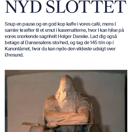
NYD SLOTTET
Snup en pause og en god kop kaffe i vores café, mens I
samler kræfter til et smut i kasematterne, hvor I kan hilse på
vores snorkende sagnhelt Holger Danske. Lad dig også
betage af Dansesalens storhed, og tag de 145 trin op i
Kanontårnet, hvor du kan nyde den vildeste udsigt over
Øresund.